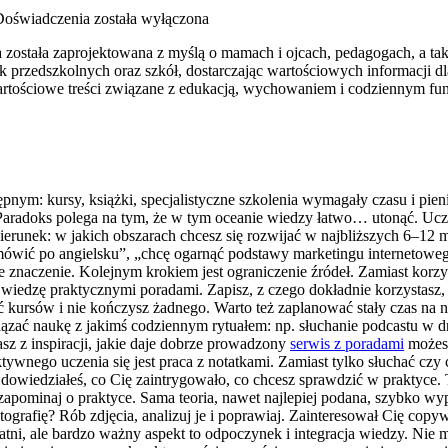
 Doświadczenia
została wyłączona
tóra została zaprojektowana z myślą o mamach i ojcach, pedagogach, a
 przedszkolnych oraz szkół, dostarczając wartościowych informacji d
artościowe treści związane z edukacją, wychowaniem i codziennym f
tępnym: kursy, książki, specjalistyczne szkolenia wymagały czasu i pie
. Paradoks polega na tym, że w tym oceanie wiedzy łatwo… utonąć. Ucze
kierunek: w jakich obszarach chcesz się rozwijać w najbliższych 6–12 
mówić po angielsku”, „chcę ogarnąć podstawy marketingu internetowego
bie znaczenie. Kolejnym krokiem jest ograniczenie źródeł. Zamiast korz
 wiedzę praktycznymi poradami. Zapisz, z czego dokładnie korzystasz, 
 kursów i nie kończysz żadnego. Warto też zaplanować stały czas na n
ć naukę z jakimś codziennym rytuałem: np. słuchanie podcastu w drod
sz z inspiracji, jakie daje dobrze prowadzony
serwis z poradami
możesz
ywnego uczenia się jest praca z notatkami. Zamiast tylko słuchać czy
dowiedziałeś, co Cię zaintrygowało, co chcesz sprawdzić w praktyce. T
apominaj o praktyce. Sama teoria, nawet najlepiej podana, szybko wypar
ografię? Rób zdjęcia, analizuj je i poprawiaj. Zainteresował Cię copyw
atni, ale bardzo ważny aspekt to odpoczynek i integracja wiedzy. Nie 