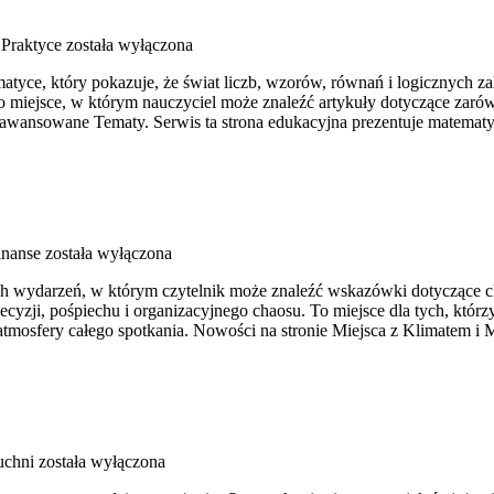
Praktyce
została wyłączona
yce, który pokazuje, że świat liczb, wzorów, równań i logicznych zal
 To miejsce, w którym nauczyciel może znaleźć artykuły dotyczące za
nsowane Tematy. Serwis ta strona edukacyjna prezentuje matematykę
inanse
została wyłączona
ch wydarzeń, w którym czytelnik może znaleźć wskazówki dotyczące ch
yzji, pośpiechu i organizacyjnego chaosu. To miejsce dla tych, któ
atmosfery całego spotkania. Nowości na stronie Miejsca z Klimatem i 
uchni
została wyłączona