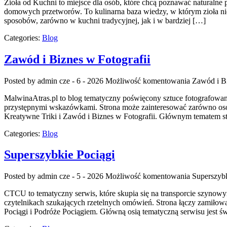
Zioła od Kuchni to miejsce dla osób, które chcą poznawać naturalne
domowych przetworów. To kulinarna baza wiedzy, w którym zioła nie
sposobów, zarówno w kuchni tradycyjnej, jak i w bardziej […]
Categories:
Blog
Zawód i Biznes w Fotografii
Posted by admin
cze - 6 - 2026
Możliwość komentowania
Zawód i Bi
MalwinaAtras.pl to blog tematyczny poświęcony sztuce fotografowani
przystępnymi wskazówkami. Strona może zainteresować zarówno osoby,
Kreatywne Triki i Zawód i Biznes w Fotografii. Głównym tematem st
Categories:
Blog
Superszybkie Pociągi
Posted by admin
cze - 5 - 2026
Możliwość komentowania
Superszybk
CTCU to tematyczny serwis, które skupia się na transporcie szynowym
czytelnikach szukających rzetelnych omówień. Strona łączy zamiłowa
Pociągi i Podróże Pociągiem. Główną osią tematyczną serwisu jest ś