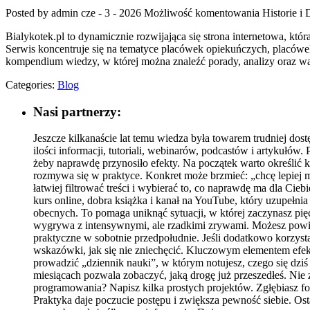
Posted by admin
cze - 3 - 2026
Możliwość komentowania
Historie i
Bialykotek.pl to dynamicznie rozwijająca się strona internetowa, k
Serwis koncentruje się na tematyce placówek opiekuńczych, placówek
kompendium wiedzy, w której można znaleźć porady, analizy oraz w
Categories:
Blog
Nasi partnerzy:
Jeszcze kilkanaście lat temu wiedza była towarem trudniej dos
ilości informacji, tutoriali, webinarów, podcastów i artykułów
żeby naprawdę przynosiło efekty. Na początek warto określić 
rozmywa się w praktyce. Konkret może brzmieć: „chcę lepiej 
łatwiej filtrować treści i wybierać to, co naprawdę ma dla Cie
kurs online, dobra książka i kanał na YouTube, który uzupełnia
obecnych. To pomaga uniknąć sytuacji, w której zaczynasz pięć
wygrywa z intensywnymi, ale rzadkimi zrywami. Możesz powiąza
praktyczne w sobotnie przedpołudnie. Jeśli dodatkowo korzysta
wskazówki, jak się nie zniechęcić. Kluczowym elementem efekt
prowadzić „dziennik nauki”, w którym notujesz, czego się dziś 
miesiącach pozwala zobaczyć, jaką drogę już przeszedłeś. Nie z
programowania? Napisz kilka prostych projektów. Zgłębiasz fot
Praktyka daje poczucie postępu i zwiększa pewność siebie. Ost