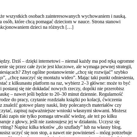
 także wszystkich osobach zainteresowanych wychowaniem i nauką.
la osób, które chcą pomagać dzieciom w nauce. Strona stanowi
unkcjonowaniem dzieci na różnych […]
niędzy. Dziś – dzięki internetowi – niemal każdy ma pod ręką ogromne
nie się przez całe życie jest kluczowe, ale wymaga pewnej strategii,
miesiącach? Zbyt ogólne postanowienie „chcę się rozwijać” szybko
”, „chcę nauczyć się montażu wideo”. Mając taki punkt odniesienia,
ystać z kilkunastu platform na raz, wybierz 2–3 główne: może to być
i postaraj się nie dokładać nowych rzeczy, dopóki nie przerobisz
aukę – nawet jeśli będzie to 20–30 minut dziennie. Regularność
ze do pracy, czytanie rozdziału książki po kolacji, ćwiczenia
 znaleźć gotowe plany nauki, listy polecanych materiałów czy
 czytać, zapisuj najważniejsze wnioski własnymi słowami. Możesz
aki zapis nie tylko pomaga utrwalić wiedzę, ale też po kilku
uje z głowy, jeśli nie zastosujesz jej w działaniu. Uczysz się
riting? Napisz kilka tekstów „do szuflady” lub na własny blog.
musisz uczyć się non stop, a nawet nie powinieneś – mózg potrzebuje