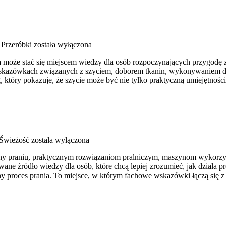
 Przeróbki
została wyłączona
a może stać się miejscem wiedzy dla osób rozpoczynających przygodę z 
 wskazówkach związanych z szyciem, doborem tkanin, wykonywaniem de
który pokazuje, że szycie może być nie tylko praktyczną umiejętnośc
 Świeżość
została wyłączona
cony praniu, praktycznym rozwiązaniom pralniczym, maszynom wykorzy
źródło wiedzy dla osób, które chcą lepiej zrozumieć, jak działa profe
y proces prania. To miejsce, w którym fachowe wskazówki łączą się z 