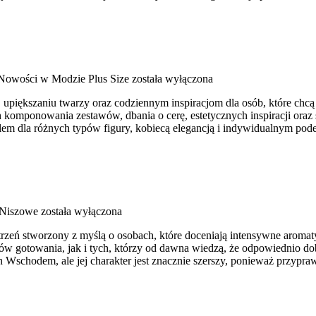
 Nowości w Modzie Plus Size
została wyłączona
, upiększaniu twarzy oraz codziennym inspiracjom dla osób, które chcą
ch komponowania zestawów, dbania o cerę, estetycznych inspiracji ora
tylem dla różnych typów figury, kobiecą elegancją i indywidualnym p
 Niszowe
została wyłączona
strzeń stworzony z myślą o osobach, które doceniają intensywne aromaty,
ów gotowania, jak i tych, którzy od dawna wiedzą, że odpowiednio dob
 Wschodem, ale jej charakter jest znacznie szerszy, ponieważ przypra