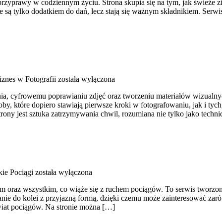
 przyprawy w codziennym życiu. Strona skupia się na tym, jak świeże 
 są tylko dodatkiem do dań, lecz stają się ważnym składnikiem. Serw
znes w Fotografii
została wyłączona
a, cyfrowemu poprawianiu zdjęć oraz tworzeniu materiałów wizualnych
 które dopiero stawiają pierwsze kroki w fotografowaniu, jak i tych,
rony jest sztuka zatrzymywania chwil, rozumiana nie tylko jako tec
ie Pociągi
została wyłączona
 oraz wszystkim, co wiąże się z ruchem pociągów. To serwis tworzony 
nie do kolei z przyjazną formą, dzięki czemu może zainteresować zaró
wiat pociągów. Na stronie można […]