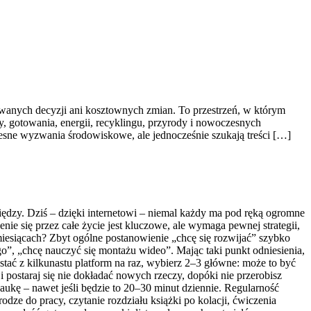
owanych decyzji ani kosztownych zmian. To przestrzeń, w którym
 gotowania, energii, recyklingu, przyrody i nowoczesnych
esne wyzwania środowiskowe, ale jednocześnie szukają treści […]
niędzy. Dziś – dzięki internetowi – niemal każdy ma pod ręką ogromne
nie się przez całe życie jest kluczowe, ale wymaga pewnej strategii,
miesiącach? Zbyt ogólne postanowienie „chcę się rozwijać” szybko
”, „chcę nauczyć się montażu wideo”. Mając taki punkt odniesienia,
ystać z kilkunastu platform na raz, wybierz 2–3 główne: może to być
i postaraj się nie dokładać nowych rzeczy, dopóki nie przerobisz
aukę – nawet jeśli będzie to 20–30 minut dziennie. Regularność
ze do pracy, czytanie rozdziału książki po kolacji, ćwiczenia