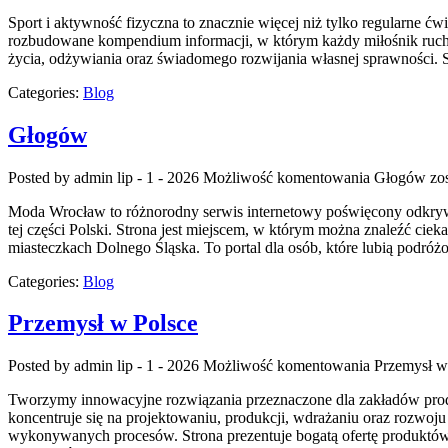
Sport i aktywność fizyczna to znacznie więcej niż tylko regularne ćw
rozbudowane kompendium informacji, w którym każdy miłośnik ruchu
życia, odżywiania oraz świadomego rozwijania własnej sprawności. S
Categories:
Blog
Głogów
Posted by admin
lip - 1 - 2026
Możliwość komentowania
Głogów
zos
Moda Wrocław to różnorodny serwis internetowy poświęcony odkryw
tej części Polski. Strona jest miejscem, w którym można znaleźć cieka
miasteczkach Dolnego Śląska. To portal dla osób, które lubią podr
Categories:
Blog
Przemysł w Polsce
Posted by admin
lip - 1 - 2026
Możliwość komentowania
Przemysł w
Tworzymy innowacyjne rozwiązania przeznaczone dla zakładów produ
koncentruje się na projektowaniu, produkcji, wdrażaniu oraz rozwoj
wykonywanych procesów. Strona prezentuje bogatą ofertę produktów,