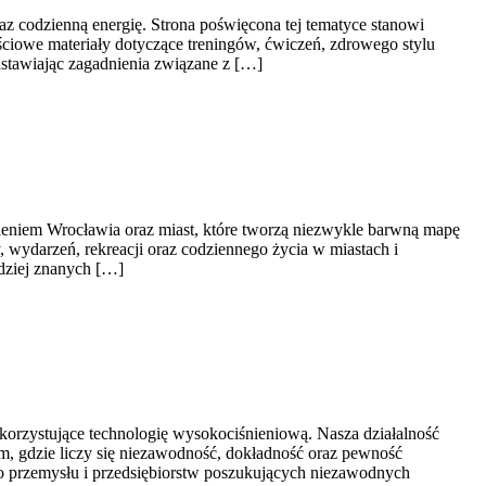
raz codzienną energię. Strona poświęcona tej tematyce stanowi
iowe materiały dotyczące treningów, ćwiczeń, zdrowego stylu
dstawiając zagadnienia związane z […]
eniem Wrocławia oraz miast, które tworzą niezwykle barwną mapę
y, wydarzeń, rekreacji oraz codziennego życia w miastach i
rdziej znanych […]
orzystujące technologię wysokociśnieniową. Nasza działalność
m, gdzie liczy się niezawodność, dokładność oraz pewność
go przemysłu i przedsiębiorstw poszukujących niezawodnych