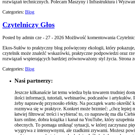
rozwiązań technicznych. Polecam Maszyny i Infrastruktura i Wyzwan
Categories:
Blog
Czytelniczy Głos
Posted by admin
cze - 27 - 2026
Możliwość komentowania
Czytelni
Ekos-Sułów to praktyczny blog poświęcony ekologii, który pokazuje,
czytelnik może znaleźć wskazówki, praktyczne podpowiedzi oraz rze
rozwiązań wspierających bardziej zrównoważony styl życia. Strona 
Categories:
Blog
Nasi partnerzy:
Jeszcze kilkanaście lat temu wiedza była towarem trudniej dos
ilości informacji, tutoriali, webinarów, podcastów i artykułów
żeby naprawdę przynosiło efekty. Na początek warto określić 
rozmywa się w praktyce. Konkret może brzmieć: „chcę lepiej 
łatwiej filtrować treści i wybierać to, co naprawdę ma dla Cie
kurs online, dobra książka i kanał na YouTube, który uzupełnia
obecnych. To pomaga uniknąć sytuacji, w której zaczynasz pięć
wygrywa z intensywnymi, ale rzadkimi zrywami. Możesz powiąza