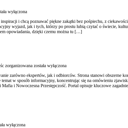
tała wyłączona
h inspiracji i chcą poznawać piękne zakątki bez pośpiechu, z ciekawoś
ny wyjazd, jak i tych, którzy po prostu lubią czytać o świecie, kultur
obem opowiadania, dzięki czemu można tu […]
ośc zorganizowana
została wyłączona
anie zarówno ekspertów, jak i odbiorców. Strona stanowi obszerne ko
e temat w sposób informacyjny, koncentrując się na omówieniu zjawis
 i Mafia i Nowoczesna Przestępczość. Portal opisuje kluczowe zagadni
ała wyłączona