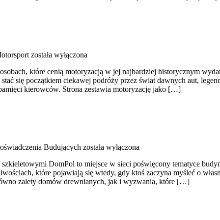
otorsport
została wyłączona
obach, które cenią motoryzacją w jej najbardziej historycznym wydani
 stać się początkiem ciekawej podróży przez świat dawnych aut, lege
pamięci kierowców. Strona zestawia motoryzację jako […]
 Doświadczenia Budujących
została wyłączona
 szkieletowymi DomPol to miejsce w sieci poświęcony tematyce budyn
tpliwościach, które pojawiają się wtedy, gdy ktoś zaczyna myśleć o
arówno zalety domów drewnianych, jak i wyzwania, które […]