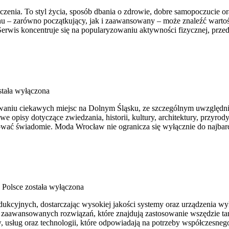
iczenia. To styl życia, sposób dbania o zdrowie, dobre samopoczucie o
 – zarówno początkujący, jak i zaawansowany – może znaleźć wartośc
erwis koncentruje się na popularyzowaniu aktywności fizycznej, prze
tała wyłączona
aniu ciekawych miejsc na Dolnym Śląsku, ze szczególnym uwzględni
we opisy dotyczące zwiedzania, historii, kultury, architektury, przyrod
óżować świadomie. Moda Wrocław nie ogranicza się wyłącznie do najba
 Polsce
została wyłączona
kcyjnych, dostarczając wysokiej jakości systemy oraz urządzenia wyk
u zaawansowanych rozwiązań, które znajdują zastosowanie wszędzie ta
 usług oraz technologii, które odpowiadają na potrzeby współczesne