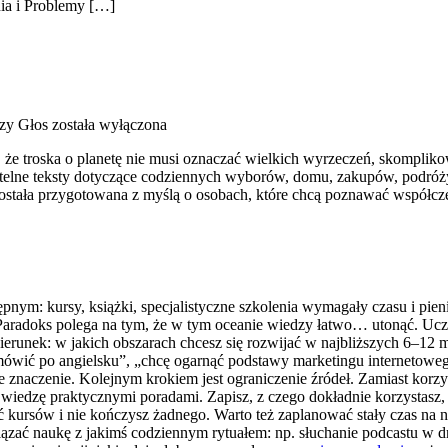
ia i Problemy […]
czy Głos
została wyłączona
 że troska o planetę nie musi oznaczać wielkich wyrzeczeń, skomplik
telne teksty dotyczące codziennych wyborów, domu, zakupów, podróży,
została przygotowana z myślą o osobach, które chcą poznawać współcz
tępnym: kursy, książki, specjalistyczne szkolenia wymagały czasu i pie
. Paradoks polega na tym, że w tym oceanie wiedzy łatwo… utonąć. Ucze
kierunek: w jakich obszarach chcesz się rozwijać w najbliższych 6–12 
mówić po angielsku”, „chcę ogarnąć podstawy marketingu internetowego
bie znaczenie. Kolejnym krokiem jest ograniczenie źródeł. Zamiast korz
 wiedzę praktycznymi poradami. Zapisz, z czego dokładnie korzystasz, 
 kursów i nie kończysz żadnego. Warto też zaplanować stały czas na n
ć naukę z jakimś codziennym rytuałem: np. słuchanie podcastu w drod