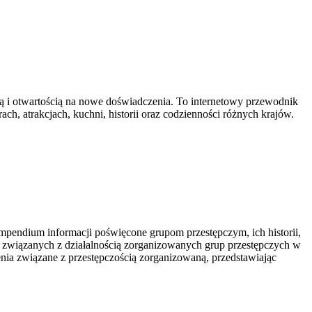
cią i otwartością na nowe doświadczenia. To internetowy przewodnik
ach, atrakcjach, kuchni, historii oraz codzienności różnych krajów.
mpendium informacji poświęcone grupom przestępczym, ich historii,
k związanych z działalnością zorganizowanych grup przestępczych w
enia związane z przestępczością zorganizowaną, przedstawiając