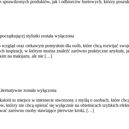
 sprawdzonych produktów, jak i odbiorców hurtowych, którzy poszuk
początkującej stylistki
została wyłączona
 wygląd oraz ciekawym pomysłom dla osób, które chcą rozwijać swoje
ych inspiracji, w którym można znaleźć zarówno praktyczne artykuły, j
kim na makijażu, ale nie […]
lternatywne
została wyłączona
alorii to miejsce w internecie stworzony z myślą o osobach, które chc
w, którzy nie chcą opierać się wyłącznie na obietnicach szybkich efekt
ować zarówno osoby stawiające pierwsze kroki, […]