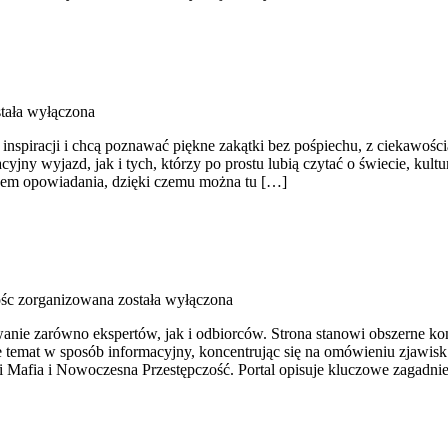
tała wyłączona
h inspiracji i chcą poznawać piękne zakątki bez pośpiechu, z ciekawoś
ny wyjazd, jak i tych, którzy po prostu lubią czytać o świecie, kultur
obem opowiadania, dzięki czemu można tu […]
ośc zorganizowana
została wyłączona
anie zarówno ekspertów, jak i odbiorców. Strona stanowi obszerne ko
e temat w sposób informacyjny, koncentrując się na omówieniu zjawis
 i Mafia i Nowoczesna Przestępczość. Portal opisuje kluczowe zagadni