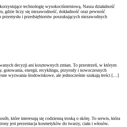
orzystujące technologię wysokociśnieniową. Nasza działalność
m, gdzie liczy się niezawodność, dokładność oraz pewność
go przemysłu i przedsiębiorstw poszukujących niezawodnych
owanych decyzji ani kosztownych zmian. To przestrzeń, w którym
 gotowania, energii, recyklingu, przyrody i nowoczesnych
esne wyzwania środowiskowe, ale jednocześnie szukają treści […]
ób, które interesują się codzienną troską o skórę. To serwis, która
ny jest prezentacja kosmetyków do twarzy, ciała i włosów.