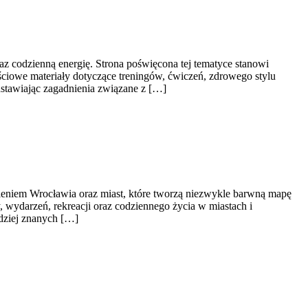
raz codzienną energię. Strona poświęcona tej tematyce stanowi
iowe materiały dotyczące treningów, ćwiczeń, zdrowego stylu
dstawiając zagadnienia związane z […]
eniem Wrocławia oraz miast, które tworzą niezwykle barwną mapę
y, wydarzeń, rekreacji oraz codziennego życia w miastach i
rdziej znanych […]