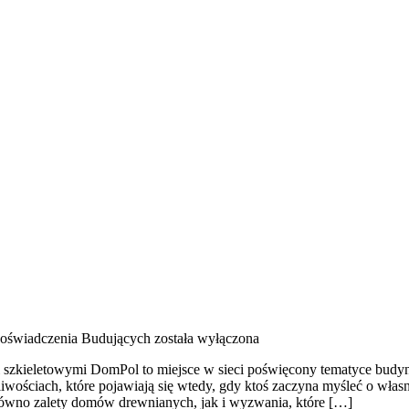
 Doświadczenia Budujących
została wyłączona
 szkieletowymi DomPol to miejsce w sieci poświęcony tematyce budyn
tpliwościach, które pojawiają się wtedy, gdy ktoś zaczyna myśleć o
arówno zalety domów drewnianych, jak i wyzwania, które […]