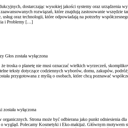
kcyjnych, dostarczając wysokiej jakości systemy oraz urządzenia wyk
u zaawansowanych rozwiązań, które znajdują zastosowanie wszędzie ta
 usług oraz technologii, które odpowiadają na potrzeby współczesne
ia i Problemy […]
czy Głos
została wyłączona
 że troska o planetę nie musi oznaczać wielkich wyrzeczeń, skomplik
telne teksty dotyczące codziennych wyborów, domu, zakupów, podróży,
została przygotowana z myślą o osobach, które chcą poznawać współcz
ki
została wyłączona
 organicznych. Strona może być odbierana jako punkt odniesienia dla os
a o wygląd. Polecamy Kosmetyki i Eko-makijaż. Głównym motywem stro