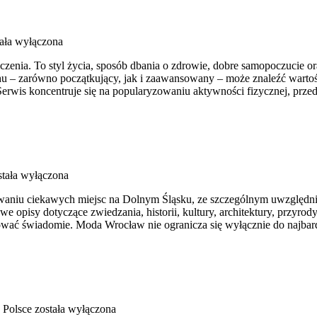
ała wyłączona
iczenia. To styl życia, sposób dbania o zdrowie, dobre samopoczucie o
 – zarówno początkujący, jak i zaawansowany – może znaleźć wartośc
erwis koncentruje się na popularyzowaniu aktywności fizycznej, prze
tała wyłączona
aniu ciekawych miejsc na Dolnym Śląsku, ze szczególnym uwzględni
we opisy dotyczące zwiedzania, historii, kultury, architektury, przyrod
óżować świadomie. Moda Wrocław nie ogranicza się wyłącznie do najba
 Polsce
została wyłączona