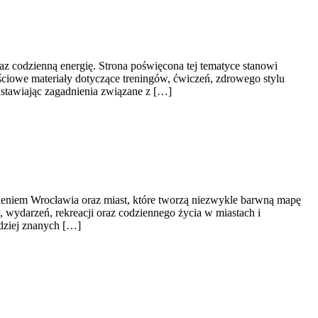
raz codzienną energię. Strona poświęcona tej tematyce stanowi
iowe materiały dotyczące treningów, ćwiczeń, zdrowego stylu
dstawiając zagadnienia związane z […]
eniem Wrocławia oraz miast, które tworzą niezwykle barwną mapę
y, wydarzeń, rekreacji oraz codziennego życia w miastach i
rdziej znanych […]