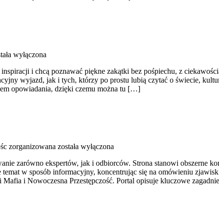
tała wyłączona
h inspiracji i chcą poznawać piękne zakątki bez pośpiechu, z ciekawoś
ny wyjazd, jak i tych, którzy po prostu lubią czytać o świecie, kultur
obem opowiadania, dzięki czemu można tu […]
ośc zorganizowana
została wyłączona
anie zarówno ekspertów, jak i odbiorców. Strona stanowi obszerne ko
e temat w sposób informacyjny, koncentrując się na omówieniu zjawis
 i Mafia i Nowoczesna Przestępczość. Portal opisuje kluczowe zagadni