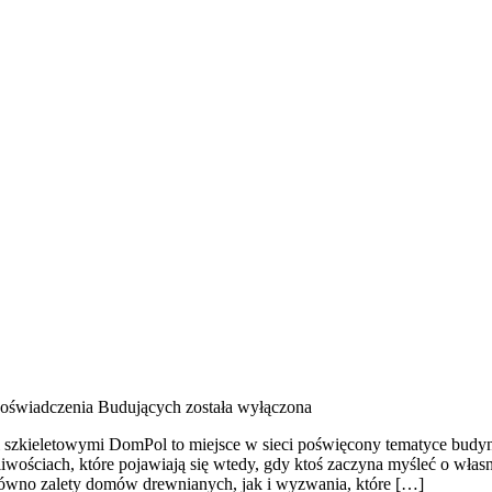
 Doświadczenia Budujących
została wyłączona
 szkieletowymi DomPol to miejsce w sieci poświęcony tematyce budyn
tpliwościach, które pojawiają się wtedy, gdy ktoś zaczyna myśleć o
arówno zalety domów drewnianych, jak i wyzwania, które […]