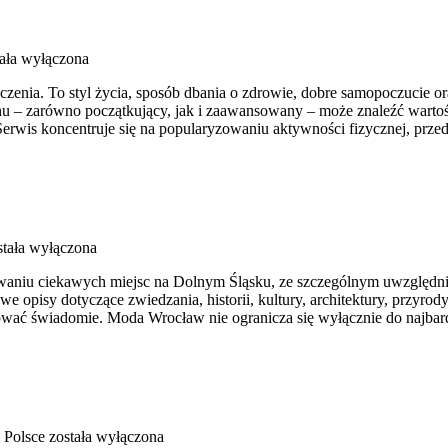
ała wyłączona
iczenia. To styl życia, sposób dbania o zdrowie, dobre samopoczucie o
 – zarówno początkujący, jak i zaawansowany – może znaleźć wartośc
erwis koncentruje się na popularyzowaniu aktywności fizycznej, prze
tała wyłączona
aniu ciekawych miejsc na Dolnym Śląsku, ze szczególnym uwzględni
we opisy dotyczące zwiedzania, historii, kultury, architektury, przyrod
óżować świadomie. Moda Wrocław nie ogranicza się wyłącznie do najba
 Polsce
została wyłączona