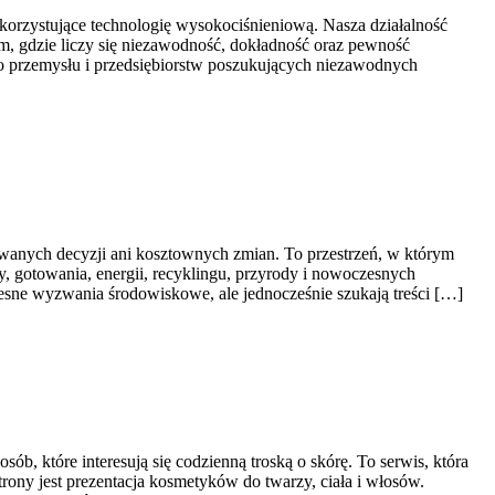
orzystujące technologię wysokociśnieniową. Nasza działalność
m, gdzie liczy się niezawodność, dokładność oraz pewność
go przemysłu i przedsiębiorstw poszukujących niezawodnych
owanych decyzji ani kosztownych zmian. To przestrzeń, w którym
 gotowania, energii, recyklingu, przyrody i nowoczesnych
esne wyzwania środowiskowe, ale jednocześnie szukają treści […]
ób, które interesują się codzienną troską o skórę. To serwis, która
ny jest prezentacja kosmetyków do twarzy, ciała i włosów.