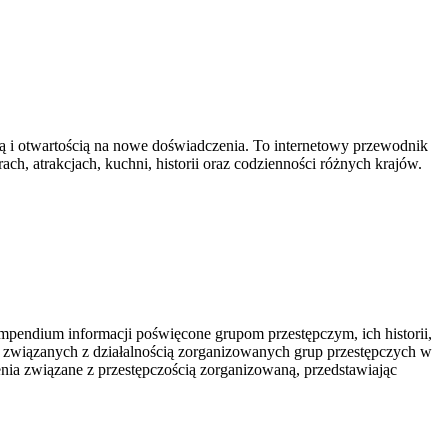
cią i otwartością na nowe doświadczenia. To internetowy przewodnik
ach, atrakcjach, kuchni, historii oraz codzienności różnych krajów.
mpendium informacji poświęcone grupom przestępczym, ich historii,
k związanych z działalnością zorganizowanych grup przestępczych w
enia związane z przestępczością zorganizowaną, przedstawiając