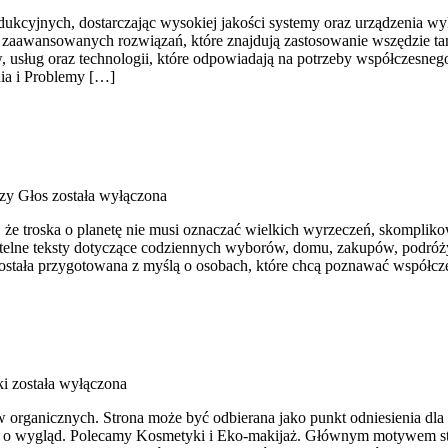
kcyjnych, dostarczając wysokiej jakości systemy oraz urządzenia wyk
u zaawansowanych rozwiązań, które znajdują zastosowanie wszędzie ta
 usług oraz technologii, które odpowiadają na potrzeby współczesne
ia i Problemy […]
czy Głos
została wyłączona
 że troska o planetę nie musi oznaczać wielkich wyrzeczeń, skomplik
telne teksty dotyczące codziennych wyborów, domu, zakupów, podróży,
została przygotowana z myślą o osobach, które chcą poznawać współcz
ki
została wyłączona
 organicznych. Strona może być odbierana jako punkt odniesienia dla os
a o wygląd. Polecamy Kosmetyki i Eko-makijaż. Głównym motywem stro