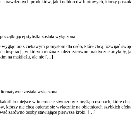
 sprawdzonych produktów, jak i odbiorców hurtowych, którzy poszuk
początkującej stylistki
została wyłączona
 wygląd oraz ciekawym pomysłom dla osób, które chcą rozwijać swoje
ych inspiracji, w którym można znaleźć zarówno praktyczne artykuły, j
kim na makijażu, ale nie […]
lternatywne
została wyłączona
alorii to miejsce w internecie stworzony z myślą o osobach, które chc
w, którzy nie chcą opierać się wyłącznie na obietnicach szybkich efekt
ować zarówno osoby stawiające pierwsze kroki, […]