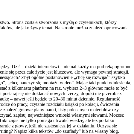
two. Strona została stworzona z myślą o czytelnikach, którzy
r faktów, ale jako żywy temat. Na stronie można znaleźć opracowania
niędzy. Dziś – dzięki internetowi – niemal każdy ma pod ręką ogromne
nie się przez całe życie jest kluczowe, ale wymaga pewnej strategii,
miesiącach? Zbyt ogólne postanowienie „chcę się rozwijać” szybko
”, „chcę nauczyć się montażu wideo”. Mając taki punkt odniesienia,
ystać z kilkunastu platform na raz, wybierz 2–3 główne: może to być
i postaraj się nie dokładać nowych rzeczy, dopóki nie przerobisz
aukę – nawet jeśli będzie to 20–30 minut dziennie. Regularność
ze do pracy, czytanie rozdziału książki po kolacji, ćwiczenia
 znaleźć gotowe plany nauki, listy polecanych materiałów czy
 czytać, zapisuj najważniejsze wnioski własnymi słowami. Możesz
aki zapis nie tylko pomaga utrwalić wiedzę, ale też po kilku
uje z głowy, jeśli nie zastosujesz jej w działaniu. Uczysz się
riting? Napisz kilka tekstów „do szuflady” lub na własny blog.