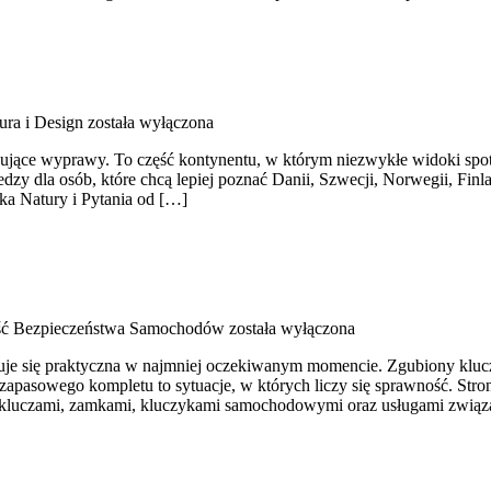
ura i Design
została wyłączona
anujące wyprawy. To część kontynentu, w którym niezwykłe widoki spoty
zy dla osób, które chcą lepiej poznać Danii, Szwecji, Norwegii, Finla
ska Natury i Pytania od […]
ść Bezpieczeństwa Samochodów
została wyłączona
kazuje się praktyczna w najmniej oczekiwanym momencie. Zgubiony klu
apasowego kompletu to sytuacje, w których liczy się sprawność. Stron
ię kluczami, zamkami, kluczykami samochodowymi oraz usługami zwią