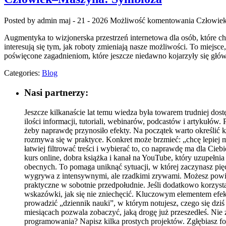
Posted by admin
maj - 21 - 2026
Możliwość komentowania
Człowie
Augmentyka to wizjonerska przestrzeń internetowa dla osób, które ch
interesują się tym, jak roboty zmieniają nasze możliwości. To miejsc
poświęcone zagadnieniom, które jeszcze niedawno kojarzyły się główn
Categories:
Blog
Nasi partnerzy:
Jeszcze kilkanaście lat temu wiedza była towarem trudniej dos
ilości informacji, tutoriali, webinarów, podcastów i artykułów
żeby naprawdę przynosiło efekty. Na początek warto określić 
rozmywa się w praktyce. Konkret może brzmieć: „chcę lepiej 
łatwiej filtrować treści i wybierać to, co naprawdę ma dla Cie
kurs online, dobra książka i kanał na YouTube, który uzupełnia
obecnych. To pomaga uniknąć sytuacji, w której zaczynasz pięć
wygrywa z intensywnymi, ale rzadkimi zrywami. Możesz powiąza
praktyczne w sobotnie przedpołudnie. Jeśli dodatkowo korzysta
wskazówki, jak się nie zniechęcić. Kluczowym elementem efekt
prowadzić „dziennik nauki”, w którym notujesz, czego się dziś 
miesiącach pozwala zobaczyć, jaką drogę już przeszedłeś. Nie z
programowania? Napisz kilka prostych projektów. Zgłębiasz fot