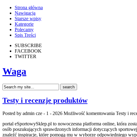
Strona główna
Nawigacja
Starsze wpisy
Kategorie
Polecamy
Spis Treści
SUBSCRIBE
FACEBOOK
TWITTER
Waga
Testy i recenzje produktów
Posted by admin
cze - 1 - 2026
Możliwość komentowania
Testy i re
portal eSportowySklep.pl to nowoczesna platforma online, która zos
osób poszukujących sprawdzonych informacji dotyczących sportowej 
znaleźć inspiracje, które pomogą mu w wyborze odpowiedniego wypo