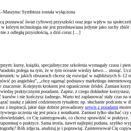
k–Maszyna: Symbioza
została wyłączona
cą poznawać świat cyfrowej przyszłości oraz jego wpływ na społeczeńs
e, w którym technologia nie jest przedstawiana jedynie jako suchy zbió
ie z odległą przyszłością, a dziś coraz […]
tępnym: kursy, książki, specjalistyczne szkolenia wymagały czasu i pie
. Paradoks polega na tym, że w tym oceanie wiedzy łatwo… utonąć. Ucze
kierunek: w jakich obszarach chcesz się rozwijać w najbliższych 6–12 
mówić po angielsku”, „chcę ogarnąć podstawy marketingu internetowego
bie znaczenie. Kolejnym krokiem jest ograniczenie źródeł. Zamiast korz
 wiedzę praktycznymi poradami. Zapisz, z czego dokładnie korzystasz, 
 kursów i nie kończysz żadnego. Warto też zaplanować stały czas na n
ć naukę z jakimś codziennym rytuałem: np. słuchanie podcastu w drod
sz z inspiracji, jakie daje dobrze prowadzony
serwis z poradami
możesz
ywnego uczenia się jest praca z notatkami. Zamiast tylko słuchać czy
dowiedziałeś, co Cię zaintrygowało, co chcesz sprawdzić w praktyce. T
apominaj o praktyce. Sama teoria, nawet najlepiej podana, szybko wypar
ografię? Rób zdjęcia, analizuj je i poprawiaj. Zainteresował Cię copyw