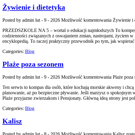
Żywienie i dietetyka
Posted by admin
lut - 9 - 2026
Możliwość komentowania
Żywienie i 
PRZEDSZKOLE NA 5 – wortal o edukacji najmłodszych To kompendium
codzienności związanych z oswajaniem zmian, nastrojami, życiem w 
encyklopedią. To raczej praktyczny przewodnik po tym, jak wspierać 
Categories:
Blog
Plaże poza sezonem
Posted by admin
lut - 9 - 2026
Możliwość komentowania
Plaże poza
Ten serwis to kompas dla osób, które kochają morskie akweny i chcą
planowanie, aż po bezpieczne pływanie. Jeśli marzysz o spokojnym w
Plaże przyjazne zwierzakom i Pensjonaty. Główną ideą strony jest p
Categories:
Blog
Kalisz
Posted by admin
lut - 8 - 2026
Możliwość komentowania
Kalisz
zost