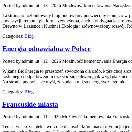
Posted by admin
lut - 13 - 2026
Możliwość komentowania
Narzędzia
Ta strona to rozbudowany blog budowlany poświęcony temu, co w prak
inwestycji, remont, platforma zewnętrzna, dach, kondygnacja strop
Drewno w Łazience i Kuchni i Ekologia i zrównoważony rozwój. Rdze
Categories:
Blog
Energia odnawialna w Polsce
Posted by admin
lut - 12 - 2026
Możliwość komentowania
Energia o
Wikana BioEnergia to przestrzeń stworzona dla osób, które chcą zroz
roślinnego i odpadowego może stać się paliwem, jak wygląda łańcuc
Na stronie przewija się myśl, że zmiana miksu energetycznego nie [
Categories:
Blog
Francuskie miasta
Posted by admin
lut - 11 - 2026
Możliwość komentowania
Francuskie
Ten serwis to zakątek stworzone dla osób, które marzą o Francji i j
rozmowach z Francuzami. Jeśli szukasz inspiracji na urlop, ale też 