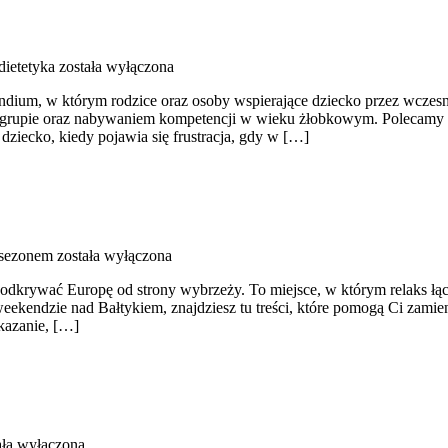
dietetyka
została wyłączona
, w którym rodzice oraz osoby wspierające dziecko przez wczesną 
grupie oraz nabywaniem kompetencji w wieku żłobkowym. Polecamy Eduk
dziecko, kiedy pojawia się frustracja, gdy w […]
 sezonem
została wyłączona
 odkrywać Europę od strony wybrzeży. To miejsce, w którym relaks łą
eekendzie nad Bałtykiem, znajdziesz tu treści, które pomogą Ci zamie
okazanie, […]
ała wyłączona