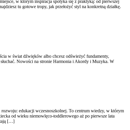
sce, w którym inspiracja spotyka się z praktyką: od pierwszej
ajdziesz tu gotowe tropy, jak przełożyć styl na konkretną działkę.
wejścia w świat dźwięków albo chcesz odświeżyć fundamenty,
jej słuchać. Nowości na stronie Harmonia i Akordy i Muzyka. W
ch rozwoju: edukacji wczesnoszkolnej. To centrum wiedzy, w którym
dziecka od wieku niemowlęco-toddlerowego aż po pierwsze lata
tają […]