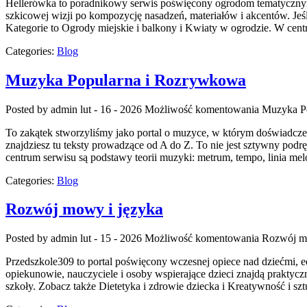
Hellerówka to poradnikowy serwis poświęcony ogrodom tematycznym o
szkicowej wizji po kompozycję nasadzeń, materiałów i akcentów. Jeśli
Kategorie to Ogrody miejskie i balkony i Kwiaty w ogrodzie. W cen
Categories:
Blog
Muzyka Popularna i Rozrywkowa
Posted by admin
lut - 16 - 2026
Możliwość komentowania
Muzyka P
To zakątek stworzyliśmy jako portal o muzyce, w którym doświadczen
znajdziesz tu teksty prowadzące od A do Z. To nie jest sztywny podr
centrum serwisu są podstawy teorii muzyki: metrum, tempo, linia me
Categories:
Blog
Rozwój mowy i języka
Posted by admin
lut - 15 - 2026
Możliwość komentowania
Rozwój m
Przedszkole309 to portal poświęcony wczesnej opiece nad dziećmi, e
opiekunowie, nauczyciele i osoby wspierające dzieci znajdą prakty
szkoły. Zobacz także Dietetyka i zdrowie dziecka i Kreatywność i szt