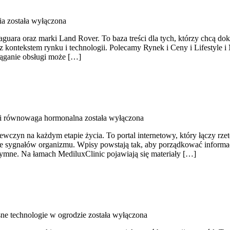
ia
została wyłączona
ara oraz marki Land Rover. To baza treści dla tych, którzy chcą dok
z kontekstem rynku i technologii. Polecamy Rynek i Ceny i Lifestyle 
ąganie obsługi może […]
i równowaga hormonalna
została wyłączona
iewczyn na każdym etapie życia. To portal internetowy, który łączy r
ie sygnałów organizmu. Wpisy powstają tak, aby porządkować informacj
ntymne. Na łamach MediluxClinic pojawiają się materiały […]
e technologie w ogrodzie
została wyłączona