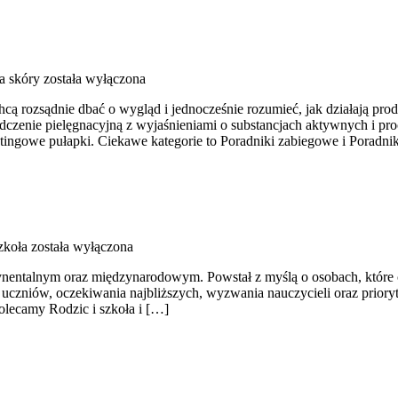
a skóry
została wyłączona
cą rozsądnie dbać o wygląd i jednocześnie rozumieć, jak działają produ
adczenie pielęgnacyjną z wyjaśnieniami o substancjach aktywnych i pr
etingowe pułapki. Ciekawe kategorie to Poradniki zabiegowe i Poradni
zkoła
została wyłączona
entalnym oraz międzynarodowym. Powstał z myślą o osobach, które chcą 
 uczniów, oczekiwania najbliższych, wyzwania nauczycieli oraz prioryt
 Polecamy Rodzic i szkoła i […]