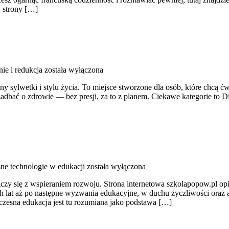
j strony […]
ie i redukcja
została wyłączona
iany sylwetki i stylu życia. To miejsce stworzone dla osób, które chcą ć
adbać o zdrowie — bez presji, za to z planem. Ciekawe kategorie to Diet
e technologie w edukacji
została wyłączona
y się z wspieraniem rozwoju. Strona internetowa szkolapopow.pl opi
h lat aż po następne wyzwania edukacyjne, w duchu życzliwości oraz a
czesna edukacja jest tu rozumiana jako podstawa […]