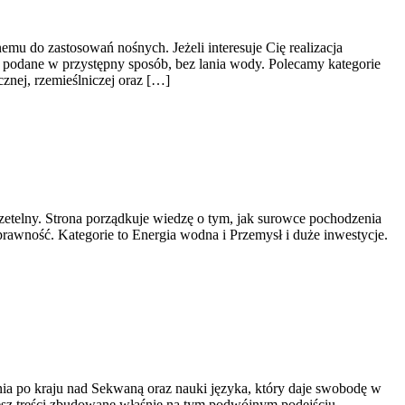
mu do zastosowań nośnych. Jeżeli interesuje Cię realizacja
 podane w przystępny sposób, bez lania wody. Polecamy kategorie
znej, rzemieślniczej oraz […]
rzetelny. Strona porządkuje wiedzę o tym, jak surowce pochodzenia
rawność. Kategorie to Energia wodna i Przemysł i duże inwestycje.
ania po kraju nad Sekwaną oraz nauki języka, który daje swobodę w
ziesz treści zbudowane właśnie na tym podwójnym podejściu.