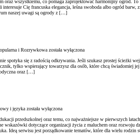
raz wszystkiemu, co pomaga zaprojektować harmonijny ogród. To miej
 interesuje Cię francuska elegancja, leśna swoboda albo ogród barw, zn
trum naszej uwagi są ogrody z […]
opularna i Rozrywkowa
została wyłączona
ie spotyka się z radością odkrywania. Jeśli szukasz prostej ścieżki 
ęcznik, tylko wspierający towarzysz dla osób, które chcą świadomiej 
lodyczna oraz […]
owy i języka
została wyłączona
dukacji przedszkolnej oraz temu, co najważniejsze w pierwszych lata
czne wskazówki dotyczące organizacji życia z maluchem oraz rozwoju 
uka. Ideą serwisu jest porządkowanie tematów, które dla wielu rodzin s