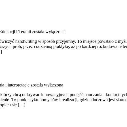
dukacji i Terapii
została wyłączona
i ćwiczyć handwriting w sposób przyjemny. To miejsce powstało z myślą
rwszych prób, przez codzienną praktykę, aż po bardziej rozbudowane 
…]
a i interpretacje
została wyłączona
którzy chcą odkrywać innowacyjnych podejść nauczania i konkretnych 
nalenie. To punkt styku pomysłów i realizacji, gdzie kluczowa jest sku
opiera się […]