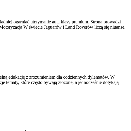
ładniej ogarniać utrzymanie auta klasy premium. Strona prowadzi
i Motoryzacja W świecie Jaguarów i Land Roverów liczą się niuanse.
zetelną edukację z zrozumieniem dla codziennych dylematów. W
e tematy, które często bywają złożone, a jednocześnie dotykają