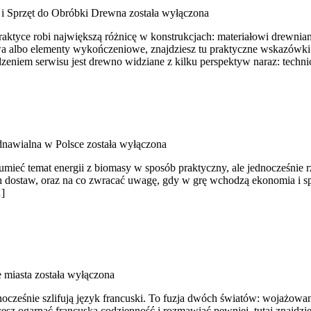
 i Sprzęt do Obróbki Drewna
została wyłączona
tyce robi największą różnicę w konstrukcjach: materiałowi drewniane
owa albo elementy wykończeniowe, znajdziesz tu praktyczne wskazówki
niem serwisu jest drewno widziane z kilku perspektyw naraz: technic
dnawialna w Polsce
została wyłączona
umieć temat energii z biomasy w sposób praktyczny, ale jednocześnie 
h dostaw, oraz na co zwracać uwagę, gdy w grę wchodzą ekonomia i sp
…]
 miasta
została wyłączona
ednocześnie szlifują język francuski. To fuzja dwóch światów: wojażow
chcesz ogarnąć francuską codzienność i rozmawiać pewniej, tutaj znajd